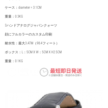
ケース：diameter = 3.1CM
重量：0.3KG
3ハンドアナログジャパンクォーツ
顔にフルカラーのカスタム印刷
耐水性：最大3 ATM（98.4フィート）
ボックス：L：5CM X W：5CM X H2.5CM
重量：0.1KG